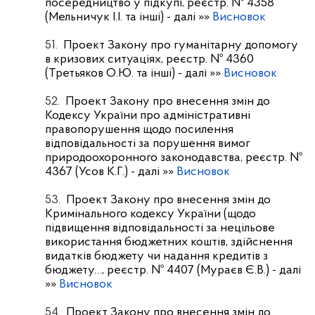
посередництво у підкупі, реєстр. № 4358
(Мельничук І.І. та інші)
- далі »»
Висновок
51.
Проект Закону про гуманітарну допомогу
в кризових ситуаціях, реєстр. № 4360
(Третьяков О.Ю. та інші)
- далі »»
Висновок
52.
Проект Закону про внесення змін до
Кодексу України про адміністративні
правопорушення щодо посилення
відповідальності за порушення вимог
природоохоронного законодавства, реєстр. №
4367 (Усов К.Г.)
- далі »»
Висновок
53.
Проект Закону про внесення змін до
Кримінального кодексу України (щодо
підвищення відповідальності за нецільове
використання бюджетних коштів, здійснення
видатків бюджету чи надання кредитів з
бюджету…, реєстр. № 4407 (Мураєв Є.В.)
- далі
»»
Висновок
54.
Проект Закону про внесення змін до