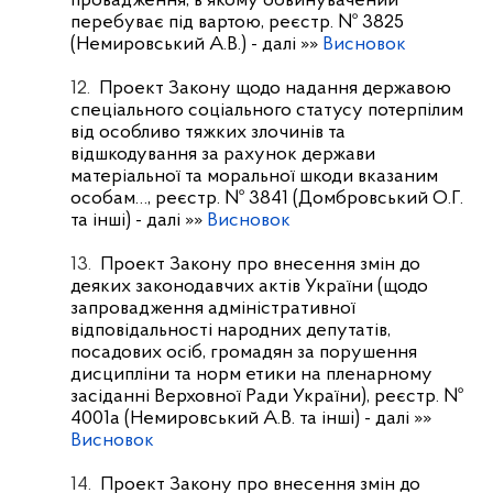
провадження, в якому обвинувачений
перебуває під вартою, реєстр. № 3825
(Немировський А.В.)
- далі »»
Висновок
12.
Проект Закону щодо надання державою
спеціального соціального статусу потерпілим
від особливо тяжких злочинів та
відшкодування за рахунок держави
матеріальної та моральної шкоди вказаним
особам…, реєстр. № 3841 (Домбровський О.Г.
та інші)
- далі »»
Висновок
13.
Проект Закону про внесення змін до
деяких законодавчих актів України (щодо
запровадження адміністративної
відповідальності народних депутатів,
посадових осіб, громадян за порушення
дисципліни та норм етики на пленарному
засіданні Верховної Ради України), реєстр. №
4001а (Немировський А.В. та інші)
- далі »»
Висновок
14.
Проект Закону про внесення змін до