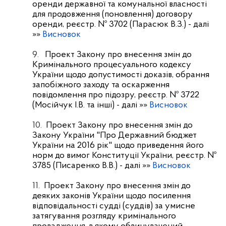
оренди державної та комунальної власності
для продовження (поновлення) договору
оренди, реєстр. № 3702 (Парасюк В.З.)
- далі
»»
Висновок
9.
Проект Закону про внесення змін до
Кримінального процесуального кодексу
України щодо допустимості доказів, обрання
запобіжного заходу та оскарження
повідомлення про підозру, реєстр. № 3722
(Мосійчук І.В. та інші)
- далі »»
Висновок
10.
Проект Закону про внесення змін до
Закону України "Про Державний бюджет
України на 2016 рік" щодо приведення його
норм до вимог Конституції України, реєстр. №
3785 (Писаренко В.В.)
- далі »»
Висновок
11.
Проект Закону про внесення змін до
деяких законів України щодо посилення
відповідальності судді (суддів) за умисне
затягування розгляду кримінального