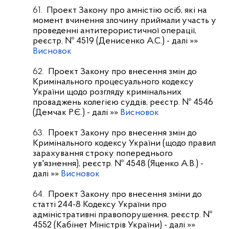
61.
Проект Закону про амністію осіб, які на
момент вчинення злочину приймали участь у
проведенні антитерористичної операції,
реєстр. № 4519 (Денисенко А.С.)
- далі »»
Висновок
62.
Проект Закону про внесення змін до
Кримінального процесуального кодексу
України щодо розгляду кримінальних
проваджень колегією суддів, реєстр. № 4546
(Демчак Р.Є.)
- далі »»
Висновок
63.
Проект Закону про внесення змін до
Кримінального кодексу України (щодо правил
зарахування строку попереднього
ув'язнення), реєстр. № 4548 (Яценко А.В.)
-
далі »»
Висновок
64.
Проект Закону про внесення зміни до
статті 244-8 Кодексу України про
адміністративні правопорушення, реєстр. №
4552 (Кабінет Міністрів України)
- далі »»