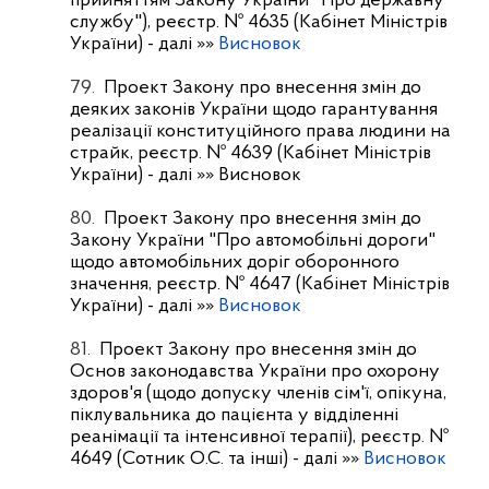
прийняттям Закону України "Про державну
службу"), реєстр. № 4635 (Кабінет Міністрів
України)
- далі »»
Висновок
79.
Проект Закону про внесення змін до
деяких законів України щодо гарантування
реалізації конституційного права людини на
страйк, реєстр. № 4639 (Кабінет Міністрів
України)
- далі »» Висновок
80.
Проект Закону про внесення змін до
Закону України "Про автомобільні дороги"
щодо автомобільних доріг оборонного
значення, реєстр. № 4647 (Кабінет Міністрів
України)
- далі »»
Висновок
81.
Проект Закону про внесення змін до
Основ законодавства України про охорону
здоров'я (щодо допуску членів сім'ї, опікуна,
піклувальника до пацієнта у відділенні
реанімації та інтенсивної терапії), реєстр. №
4649 (Сотник О.С. та інші)
- далі »»
Висновок