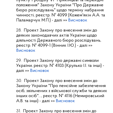
пункту 1 розділу VI "Прикінцеві та перехідні
положення" Закону України "Про Державне
бюро розслідувань" щодо терміну набрання
чинності, реєстр. № 4099 (Кожем'якін А.А. та
Паламарчук М.П.)
- далі »»
Висновок
28.
Проект Закону про внесення змін до
деяких законодавчих актів України щодо
діяльності Державного бюро розслідувань,
реєстр. № 4099-1 (Вінник І.Ю.)
- далі »»
Висновок
29.
Проект Закону про державні символи
України, реєстр. № 4103 (Крулько І.І. та інші)
-
далі »»
Висновок
30.
Проект Закону про внесення змін до
Закону України "Про пенсійне забезпечення
осіб, звільнених з військової служби та деяких
інших осіб"…, реєстр. № 4116 (Немировський
А.В. та інші)
- далі »»
Висновок
31.
Проект Закону про внесення змін до