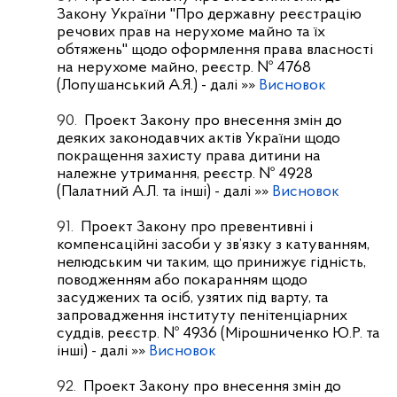
Закону України "Про державну реєстрацію
речових прав на нерухоме майно та їх
обтяжень" щодо оформлення права власності
на нерухоме майно, реєстр. № 4768
(Лопушанський А.Я.)
- далі »»
Висновок
90.
Проект Закону про внесення змін до
деяких законодавчих актів України щодо
покращення захисту права дитини на
належне утримання, реєстр. № 4928
(Палатний А.Л. та інші)
- далі »»
Висновок
91.
Проект Закону про превентивні і
компенсаційні засоби у зв’язку з катуванням,
нелюдським чи таким, що принижує гідність,
поводженням або покаранням щодо
засуджених та осіб, узятих під варту, та
запровадження інституту пенітенціарних
суддів, реєстр. № 4936 (Мірошниченко Ю.Р. та
інші)
- далі »»
Висновок
92.
Проект Закону про внесення змін до