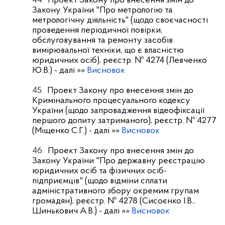
44.
Проект Закону про внесення змін до
Закону України "Про метрологію та
метрологічну діяльність" (щодо своєчасності
проведення періодичної повірки,
обслуговування та ремонту засобів
вимірювальної техніки, що є власністю
юридичних осіб), реєстр. № 4274 (Левченко
Ю.В.)
- далі »»
Висновок
45.
Проект Закону про внесення змін до
Кримінального процесуального кодексу
України (щодо запровадження відеофіксації
першого допиту затриманого), реєстр. № 4277
(Міщенко С.Г.)
- далі »»
Висновок
46.
Проект Закону про внесення змін до
Закону України "Про державну реєстрацію
юридичних осіб та фізичних осіб-
підприємців" (щодо відміни сплати
адміністративного збору окремим групам
громадян), реєстр. № 4278 (Сисоєнко І.В.,
Шинькович А.В.)
- далі »»
Висновок