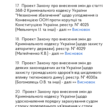
17.
Проект Закону про внесення змін до статті
368-2 Кримінального кодексу України
"Незаконне збагачення" щодо узгодження із
Конвенцією ООН проти корупції та
Конституцією України, реєстр. № 4025
(Мельничук І.І. та інші)
- далі »»
Висновок
18.
Проект Закону про внесення змін до
Кримінального кодексу України (щодо захисту
авторитету держави), реєстр. № 4029
(Матейченко К.В.)
- далі »»
Висновок
19.
Проект Закону про внесення змін до
деяких законодавчих актів України (щодо
захисту громадського здоров'я від шкідливого
впливу тютюнового диму), реєстр. № 4030а
(Богомолець О.В. та інші)
- далі »»
Висновок
20.
Проект Закону про внесення змін до
Кримінального кодексу України (щодо
удосконалення порядку зарахування судом
строку попереднього ув'язнення у строк