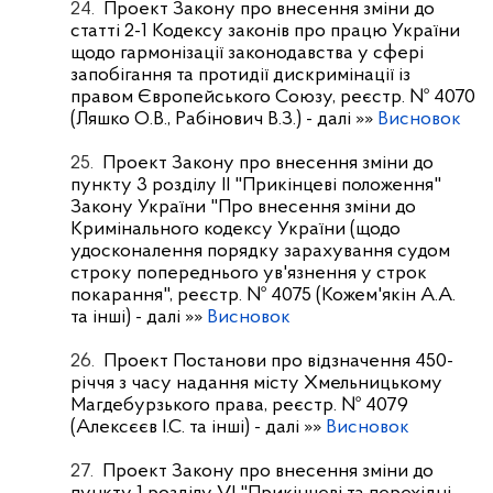
24.
Проект Закону про внесення зміни до
статті 2-1 Кодексу законів про працю України
щодо гармонізації законодавства у сфері
запобігання та протидії дискримінації із
правом Європейського Союзу, реєстр. № 4070
(Ляшко О.В., Рабінович В.З.)
- далі »»
Висновок
25.
Проект Закону про внесення зміни до
пункту 3 розділу ІІ "Прикінцеві положення"
Закону України "Про внесення зміни до
Кримінального кодексу України (щодо
удосконалення порядку зарахування судом
строку попереднього ув'язнення у строк
покарання", реєстр. № 4075 (Кожем'якін А.А.
та інші)
- далі »»
Висновок
26.
Проект Постанови про відзначення 450-
річчя з часу надання місту Хмельницькому
Магдебурзького права, реєстр. № 4079
(Алексєєв І.С. та інші)
- далі »»
Висновок
27.
Проект Закону про внесення зміни до