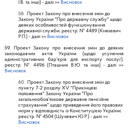
І.В. та інші)
- далі »»
Висновок
58.
Проект Закону про внесення змін до
Закону України "Про державну службу" щодо
деяких особливостей функціонування
державної служби, реєстр. № 4489 (Князевич
Р.П.)
- далі »»
Висновок
59. Проект Закону про внесення змін до деяких
законодавчих актів України (щодо усунення
адміністративних бар'єрів для експорту послуг),
реєстр. № 4496 (Пташник В.Ю. та інші)
- далі »»
Висновок
60.
Проект Закону про внесення змін до
пункту 7-2 розділу ХV "Прикінцеві
положення" Закону України "Про
загальнообов'язкове державне пенсійне
страхування" щодо приведення його правових
норм у відповідність із Конституцією України,
реєстр. № 4504 (Шухевич Ю.Р.)
- далі »»
Висновок