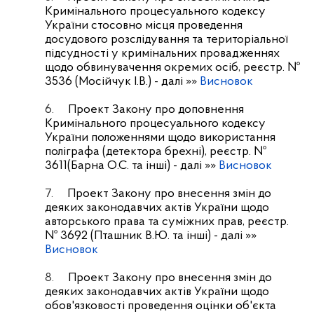
Кримінального процесуального кодексу
України стосовно місця проведення
досудового розслідування та територіальної
підсудності у кримінальних провадженнях
щодо обвинувачення окремих осіб, реєстр. №
3536 (Мосійчук І.В.)
- далі »»
Висновок
6.
Проект Закону про доповнення
Кримінального процесуального кодексу
України положеннями щодо використання
поліграфа (детектора брехні), реєстр. №
3611(Барна О.С. та інші)
- далі »»
Висновок
7.
Проект Закону про внесення змін до
деяких законодавчих актів України щодо
авторського права та суміжних прав, реєстр.
№ 3692 (Пташник В.Ю. та інші)
- далі »»
Висновок
8.
Проект Закону про внесення змін до
деяких законодавчих актів України щодо
обов'язковості проведення оцінки об'єкта