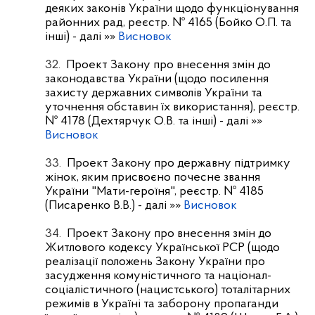
деяких законів України щодо функціонування
районних рад, реєстр. № 4165 (Бойко О.П. та
інші)
- далі »»
Висновок
32.
Проект Закону про внесення змін до
законодавства України (щодо посилення
захисту державних символів України та
уточнення обставин їх використання), реєстр.
№ 4178 (Дехтярчук О.В. та інші)
- далі »»
Висновок
33.
Проект Закону про державну підтримку
жінок, яким присвоєно почесне звання
України "Мати-героїня", реєстр. № 4185
(Писаренко В.В.)
- далі »»
Висновок
34.
Проект Закону про внесення змін до
Житлового кодексу Української РСР (щодо
реалізації положень Закону України про
засудження комуністичного та націонал-
соціалістичного (нацистського) тоталітарних
режимів в Україні та заборону пропаганди