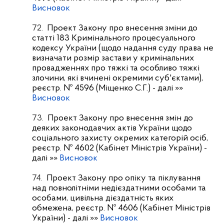
Висновок
72.
Проект Закону про внесення зміни до
статті 183 Кримінального процесуального
кодексу України (щодо надання суду права не
визначати розмір застави у кримінальних
провадженнях про тяжкі та особливо тяжкі
злочини, які вчинені окремими суб'єктами),
реєстр. № 4596 (Міщенко С.Г.)
- далі »»
Висновок
73.
Проект Закону про внесення змін до
деяких законодавчих актів України щодо
соціального захисту окремих категорій осіб,
реєстр. № 4602 (Кабінет Міністрів України)
-
далі »»
Висновок
74.
Проект Закону про опіку та піклування
над повнолітніми недієздатними особами та
особами, цивільна дієздатність яких
обмежена, реєстр. № 4606 (Кабінет Міністрів
України)
- далі »»
Висновок