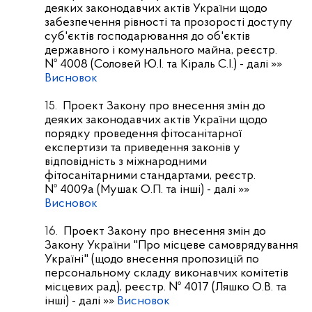
деяких законодавчих актів України щодо
забезпечення рівності та прозорості доступу
суб'єктів господарювання до об'єктів
державного і комунального майна, реєстр.
№ 4008 (Соловей Ю.І. та Кіраль С.І.)
- далі »»
Висновок
15.
Проект Закону про внесення змін до
деяких законодавчих актів України щодо
порядку проведення фітосанітарної
експертизи та приведення законів у
відповідність з міжнародними
фітосанітарними стандартами, реєстр.
№ 4009а (Мушак О.П. та інші)
- далі »»
Висновок
16.
Проект Закону про внесення змін до
Закону України "Про місцеве самоврядування
Україні" (щодо внесення пропозицій по
персональному складу виконавчих комітетів
місцевих рад), реєстр. № 4017 (Ляшко О.В. та
інші)
- далі »»
Висновок