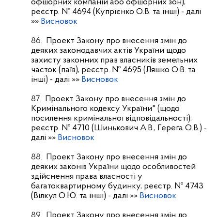
офшорних компаній або офшорних зон),
реєстр. № 4694 (Купрієнко О.В. та інші)
- далі
»»
Висновок
86.
Проект Закону про внесення змін до
деяких законодавчих актів України щодо
захисту законних прав власників земельних
часток (паїв), реєстр. № 4695 (Ляшко О.В. та
інші)
- далі »»
Висновок
87.
Проект Закону про внесення змін до
Кримінального кодексу України" (щодо
посилення кримінальної відповідальності),
реєстр. № 4710 (Шинькович А.В., Герега О.В.)
-
далі »»
Висновок
88.
Проект Закону про внесення змін до
деяких законів України щодо особливостей
здійснення права власності у
багатоквартирному будинку, реєстр. № 4743
(Вілкул О.Ю. та інші)
- далі »»
Висновок
89.
Проект Закону про внесення змін до