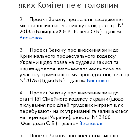
яких Комітет не є
головним
2.
Проект Закону про зелені насадження
міст та інших населених пунктів, реєстр. №
2013а (Балицький Є.В., Ревега О.В.)
- далі »»
Висновок
3.
Проект Закону про внесення змін до
Кримінального процесуального кодексу
України щодо права на судовий захист та
підтвердження повноважень захисника на
участь у кримінальному провадженні, реєстр.
№ 3178 (Дідич В.В.)
- далі »»
Висновок
4.
Проект Закону про внесення змін до
статті 151 Сімейного кодексу України (щодо
піклування про дітей трудових мігрантів, які
перебувають на їх утриманні та залишаються
на території України), реєстр. № 3460
(Фельдман О.Б.)
- далі »»
Висновок
5.
Проект Закону про внесення змін до