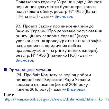
Податкового кодексу України щодо дійсності
первинних документів бухгалтерського та
податкового обліку, реєстр. № 4955 (Ванат
П.М. та інші)
- далі »»
Висновок
93.
Проект Закону про внесення змін до
Закону України "Про державне регулювання
ринку цінних паперів в Україні" (щодо
удосконалення процедур стягнення штрафів,
накладених на юридичних осіб за
правопорушення на ринку цінних паперів),
реєстр. № 4956 (Різаненко П.О.)
- далі »»
Висновок
IІІ. Організаційні питання
94.
Про Звіт Комітету за період роботи
четвертої сесії Верховної Ради України
восьмого скликання (лютий 2016 року –
липень 2016 року)
- далі »»
Висновок
Різне
https://kompravpol.rada.gov.ua/news/dijaln_komit/rishenn_kom/