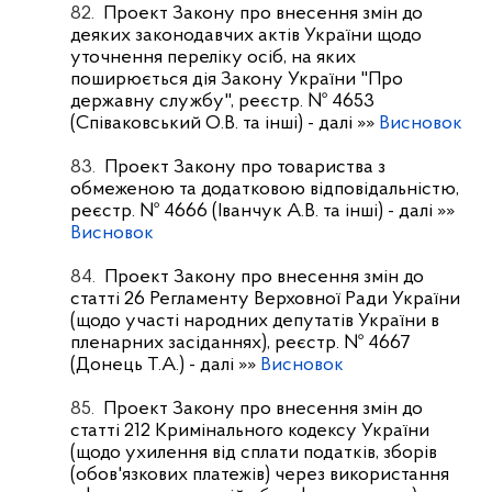
82.
Проект Закону про внесення змін до
деяких законодавчих актів України щодо
уточнення переліку осіб, на яких
поширюється дія Закону України "Про
державну службу", реєстр. № 4653
(Співаковський О.В. та інші)
- далі »»
Висновок
83.
Проект Закону про товариства з
обмеженою та додатковою відповідальністю,
реєстр. № 4666 (Іванчук А.В. та інші)
- далі »»
Висновок
84.
Проект Закону про внесення змін до
статті 26 Регламенту Верховної Ради України
(щодо участі народних депутатів України в
пленарних засіданнях), реєстр. № 4667
(Донець Т.А.)
- далі »»
Висновок
85.
Проект Закону про внесення змін до
статті 212 Кримінального кодексу України
(щодо ухилення від сплати податків, зборів
(обов'язкових платежів) через використання