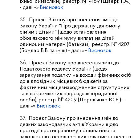
їхньої символіки), реєстр. № 4189 (Шверк Г.А.)
- далі »»
Висновок
35.
Проект Закону про внесення змін до
Закону України "Про державну допомогу
сім'ям з дітьми" (щодо встановлення
обов'язкового мінімуму виплат на дітей
одиноким матерям (батькам), реєстр. № 4207
(Бондар В.В. та інші)
- далі »»
Висновок
36.
Проект Закону про внесення змін до
Податкового кодексу України (щодо
зарахування податку на доходи фізичних осіб
до відповідних місцевих бюджетів за
фактичним місцезнаходженням структурних
та відокремлених підрозділів юридичної
особи), реєстр. № 4209 (Дерев'янко Ю.Б.)
-
далі »»
Висновок
37.
Проект Закону про внесення змін до
деяких законодавчих актів України щодо
протидії протиправному поглинанню та
захопленню господарських товариств, реєстр.