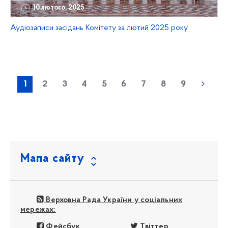
10 лютого, 2025
Аудіозаписи засідань Комітету за лютий 2025 року
1
2
3
4
5
6
7
8
9
Мапа сайту
Верховна Рада України у соціальних
мережах:
Фейсбук
Твіттер