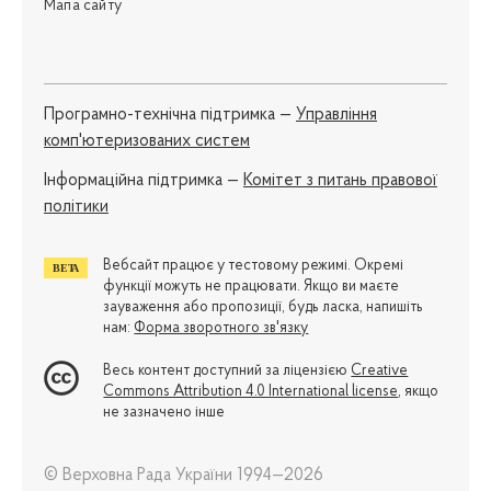
Мапа сайту
Програмно-технічна підтримка —
Управління
комп'ютеризованих систем
Iнформаційна підтримка —
Комітет з питань правової
політики
Вебсайт працює у тестовому режимі. Окремі
функції можуть не працювати. Якщо ви маєте
зауваження або пропозиції, будь ласка, напишіть
нам:
Форма зворотного зв'язку
Весь контент доступний за ліцензією
Creative
Commons Attribution 4.0 International license
, якщо
не зазначено інше
© Верховна Рада України 1994—2026