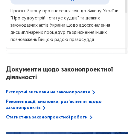
Проєкт Закону про внесення змін до Закону України
"Про судоустрій і статус суддів" та деяких
законодавчих актів України щодо вдосконалення
дисциплінарних процедур та здійснення інших
повноважень Вищою радою правосуддя
ЗАКОНОПРОЄКТ № 15264/П
ВІД
30 ЧЕРВНЯ 2026
Документи щодо законопроектної
Проєкт Постанови про відхилення проекту Закону
діяльності
України про внесення зміни до пункту 10-2 розділу
XIII "Прикінцеві та перехідні положення" Закону
Експертні висновки на законопроекти
України "Про виконавче провадження"
Рекомендації, висновки, роз'яснення щодо
законопроектів
Статистика законопроектної роботи