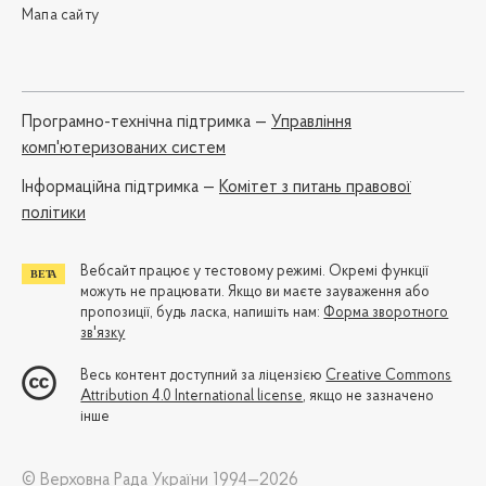
Мапа сайту
Програмно-технічна підтримка —
Управління
комп'ютеризованих систем
Iнформаційна підтримка —
Комітет з питань правової
політики
Вебсайт працює у тестовому режимі. Окремі функції
можуть не працювати. Якщо ви маєте зауваження або
пропозиції, будь ласка, напишіть нам:
Форма зворотного
зв'язку
Весь контент доступний за ліцензією
Creative Commons
Attribution 4.0 International license
, якщо не зазначено
інше
© Верховна Рада України 1994—2026