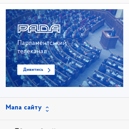
Парламентський
телеканал
Дивитись
Мапа сайту