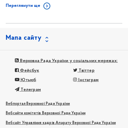
Переглянути ще
Мапа сайту
Верховна Рада України у соціальних мережах:
Фейсбук
Твіттер
Ютьюб
Інстаграм
Телеграм
Вебпортал Верховної Ради України
Вебсайти комітетів Верховної Ради України
Вебсайт Управління кадрів Апарату Верховної Ради України