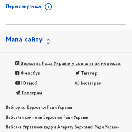
Переглянути ще
Мапа сайту
Верховна Рада України у соціальних мережах:
Фейсбук
Твіттер
Ютьюб
Інстаграм
Телеграм
Вебпортал Верховної Ради України
Вебсайти комітетів Верховної Ради України
Вебсайт Управління кадрів Апарату Верховної Ради України