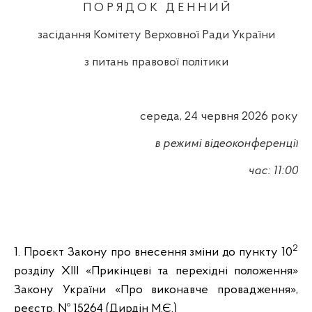
П О Р Я Д О К
Д Е Н Н И Й
засідання Комітету Верховної Ради України
з питань правової політики
середа, 24 червня 2026 року
в режимі відеоконференції
час: 11:00
2
1. Проєкт Закону про внесення зміни до пункту 10
розділу XIII «Прикінцеві та перехідні положення»
Закону України «Про виконавче провадження»,
реєстр. № 15264 (Дирдін М.Є.)