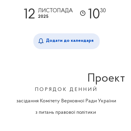
12
10
ЛИСТОПАДА
30
2025
Додати до календаря
Проект
П О Р Я Д О К
Д Е Н Н И Й
засідання Комітету Верховної Ради України
з питань правової політики