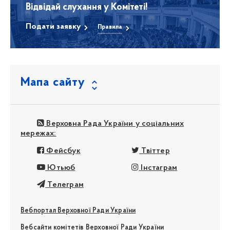
Відвідай слухання у Комітеті!
Подати заявку
Правила
Мапа сайту
Верховна Рада України у соціальних
мережах:
Фейсбук
Твіттер
Ютьюб
Інстаграм
Телеграм
Вебпортал Верховної Ради України
Вебсайти комітетів Верховної Ради України