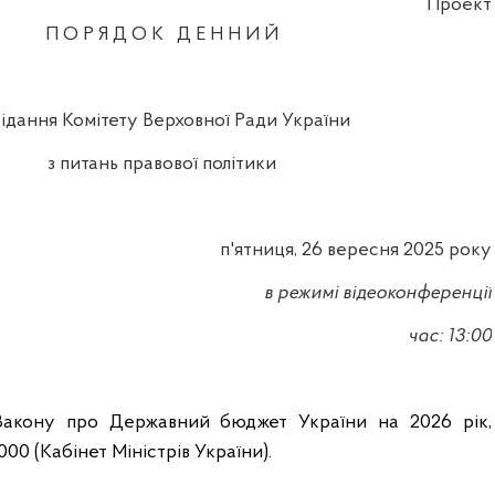
Проект
П О Р Я Д О К
Д Е Н Н И Й
сідання Комітету Верховної Ради України
з питань правової політики
п'ятниця, 26 вересня 2025 року
в режимі відеоконференції
час: 13:00
акону про Державний бюджет України на 2026 рік,
00 (Кабінет Міністрів України).