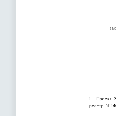
за
1.
Проект З
реєстр. № 140