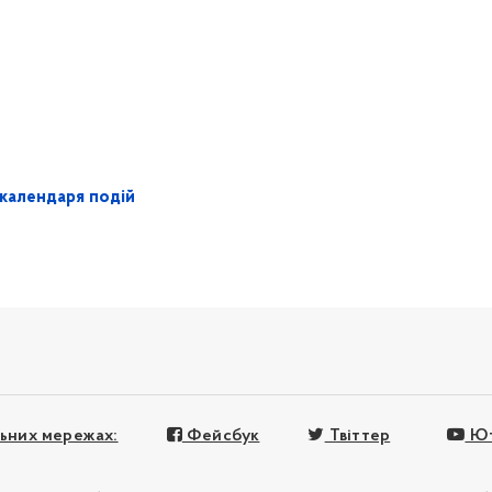
календаря подій
льних мережах:
Фейсбук
Твіттер
Ют