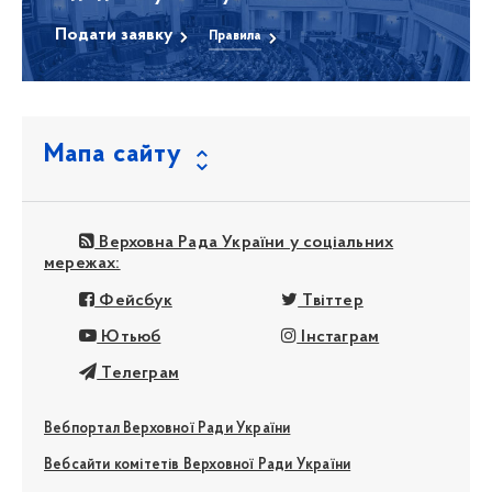
Подати заявку
Правила
Мапа сайту
Верховна Рада України у соціальних
мережах:
Фейсбук
Твіттер
Ютьюб
Інстаграм
Телеграм
Вебпортал Верховної Ради України
Вебсайти комітетів Верховної Ради України