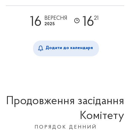
16
16
ВЕРЕСНЯ
21
2025
Додати до календаря
Продовження засідання
Комітету
П О Р Я Д О К
Д Е Н Н И Й