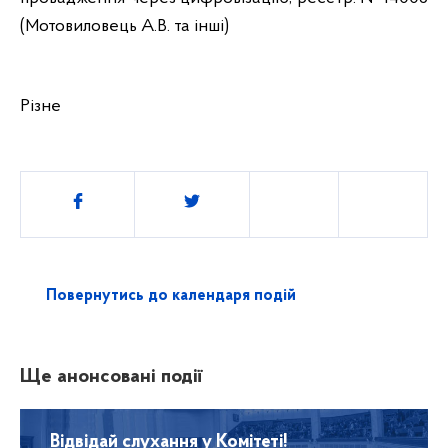
(Мотовиловець А.В. та інші)
Різне
Поділитись
Повернутись до календаря подій
Ще анонсовані події
Відвідай слухання у Комітеті!