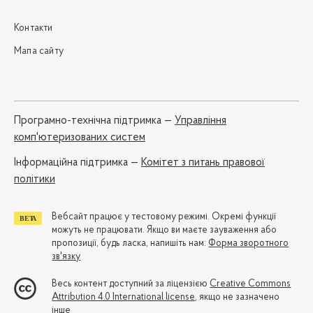
Контакти
Мапа сайту
Програмно-технічна підтримка —
Управління
комп'ютеризованих систем
Iнформаційна підтримка —
Комітет з питань правової
політики
Вебсайт працює у тестовому режимі. Окремі функції
можуть не працювати. Якщо ви маєте зауваження або
пропозиції, будь ласка, напишіть нам:
Форма зворотного
зв'язку
Весь контент доступний за ліцензією
Creative Commons
Attribution 4.0 International license
, якщо не зазначено
інше