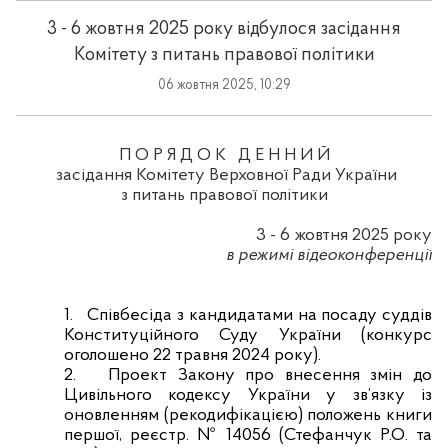
3 - 6 жовтня 2025 року відбулося засідання
Комітету з питань правової політики
06 жовтня 2025, 10:29
П О Р Я Д О К
Д Е Н Н И Й
засідання Комітету Верховної Ради України
з питань правової політики
3 - 6 жовтня 2025 року
в режимі відеоконференції
1.
Співбесіда з кандидатами на посаду суддів
Конституційного Суду України (конкурс
оголошено 22 травня 2024 року).
2.
Проект Закону про внесення змін до
Цивільного кодексу України у зв’язку із
оновленням (рекодифікацією) положень книги
першої, реєстр. № 14056 (Стефанчук Р.О. та