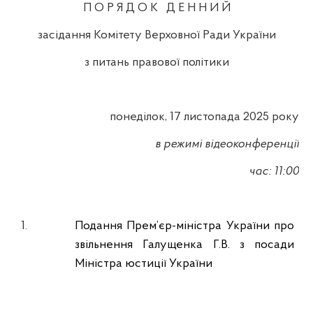
П О Р Я Д О К
Д Е Н Н И Й
засідання Комітету Верховної Ради України
з питань правової політики
понеділок, 17 листопада 2025 року
в режимі відеоконференції
час: 11:00
1.
Подання Прем’єр-міністра України про
звільнення Галущенка Г.В. з посади
Міністра юстиції України