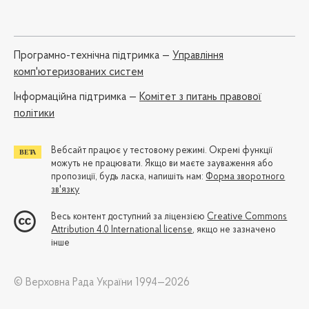
Програмно-технічна підтримка —
Управління
комп'ютеризованих систем
Iнформаційна підтримка —
Комітет з питань правової
політики
Вебсайт працює у тестовому режимі. Окремі функції
можуть не працювати. Якщо ви маєте зауваження або
пропозиції, будь ласка, напишіть нам:
Форма зворотного
зв'язку
Весь контент доступний за ліцензією
Creative Commons
Attribution 4.0 International license
, якщо не зазначено
інше
© Верховна Рада України 1994—2026