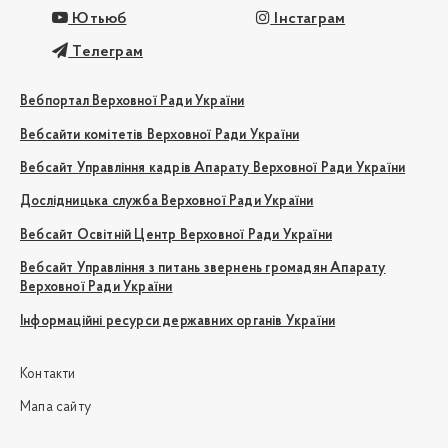
Ютьюб
Інстаграм
Телеграм
Вебпортал Верховної Ради України
Вебсайти комітетів Верховної Ради України
Вебсайт Управління кадрів Апарату Верховної Ради України
Дослідницька служба Верховної Ради України
Вебсайт Освітній Центр Верховної Ради України
Вебсайт Управління з питань звернень громадян Апарату
Верховної Ради України
Інформаційні ресурси державних органів України
Контакти
Мапа сайту