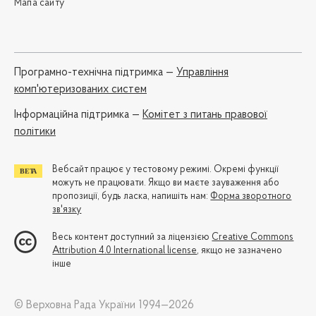
Мапа сайту
Програмно-технічна підтримка —
Управління
комп'ютеризованих систем
Iнформаційна підтримка —
Комітет з питань правової
політики
Вебсайт працює у тестовому режимі. Окремі функції
можуть не працювати. Якщо ви маєте зауваження або
пропозиції, будь ласка, напишіть нам:
Форма зворотного
зв'язку
Весь контент доступний за ліцензією
Creative Commons
Attribution 4.0 International license
, якщо не зазначено
інше
© Верховна Рада України 1994—2026