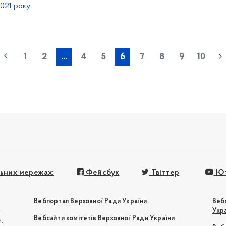
2021 року
1
2
...
4
5
6
7
8
9
10
льних мережах:
Фейсбук
Твіттер
Ют
Вебпортал Верховної Ради України
Веб
Укр
.
Вебсайти комітетів Верховної Ради України
.