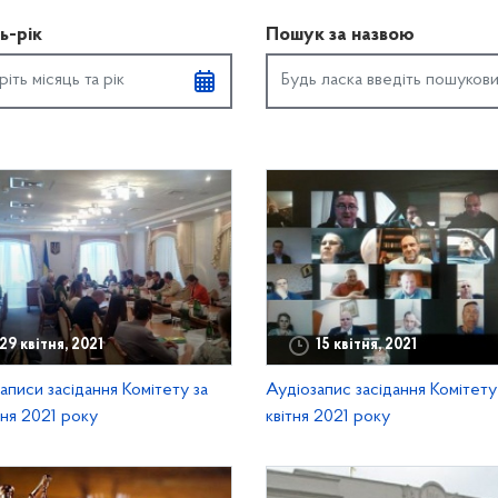
ь-рік
Пошук за назвою
29 квітня, 2021
15 квітня, 2021
аписи засідання Комітету за
Аудіозапис засідання Комітету 
тня 2021 року
квітня 2021 року