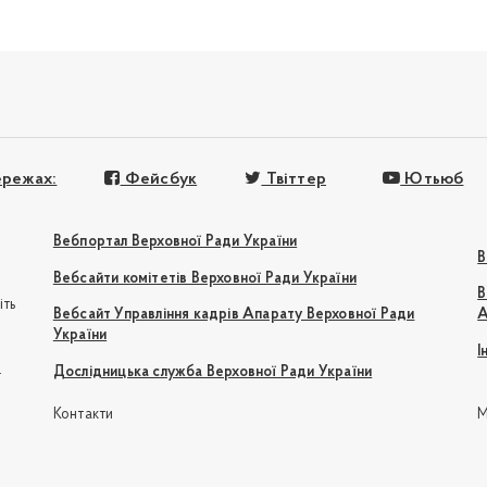
ережах:
Фейсбук
Твіттер
Ютьюб
Вебпортал Верховної Ради України
В
Вебсайти комітетів Верховної Ради України
В
іть
Вебсайт Управління кадрів Апарату Верховної Ради
А
України
І
e
Дослідницька служба Верховної Ради України
Контакти
М