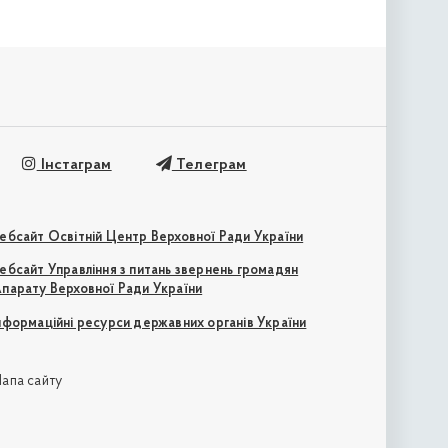
Інстаграм
Телеграм
ебсайт Освітній Центр Верховної Ради України
ебсайт Управління з питань звернень громадян
парату Верховної Ради України
нформаційні ресурси державних органів України
апа сайту