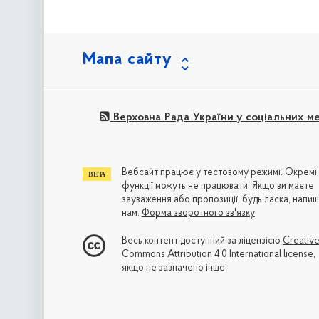
Мапа сайту
Верховна Рада України у соціальних м
Вебсайт працює у тестовому режимі. Окремі
функції можуть не працювати. Якщо ви маєте
зауваження або пропозиції, будь ласка, напиш
нам:
Форма зворотного зв'язку
Весь контент доступний за ліцензією
Creativ
Commons Attribution 4.0 International license
,
якщо не зазначено інше