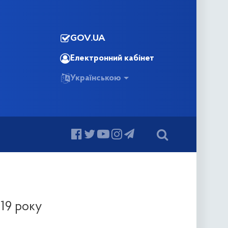
GOV.UA
Електронний кабінет
Українською
019 року